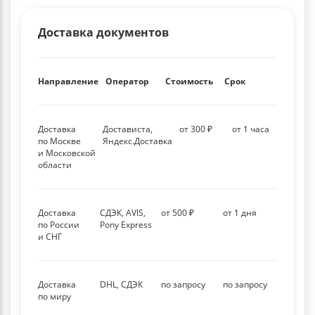
Доставка документов
Направление
Оператор
Стоимость
Срок
Доставка
Достависта,
от 300 ₽
от 1 часа
по Москве
Яндекс.Доставка
и Московской
области
Доставка
СДЭК, AVIS,
от 500 ₽
от 1 дня
по России
Pony Express
и СНГ
Доставка
DHL, СДЭК
по запросу
по запросу
по миру