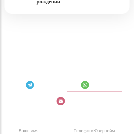
рождении
Самое время задать вопрос
Выберите удобный способ связи — перезвоним или
напишем в течение 15 минут в рабочее время (🕤 пн–
пт 9:00–18:00 по Москве)
Telegram
Whatsapp
Почта