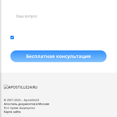
Нажимая кнопку, я даю согласие на
обработку
персональных данных
и соглашаюсь с
политикой
конфиденциальности
.
Бесплатная консультация
©
2007
-2026 –
Apostille24
Апостиль документов в Москве
Все права защищены
Карта сайта