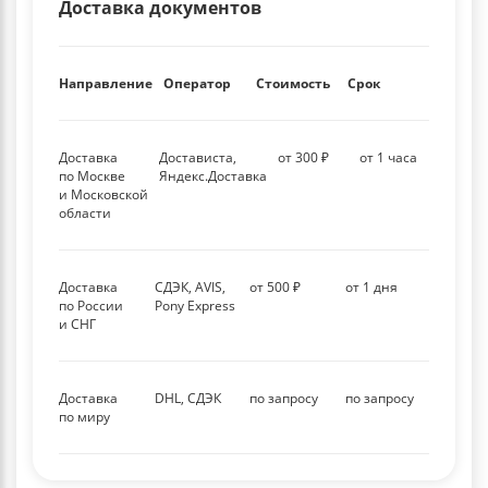
Доставка документов
Направление
Оператор
Стоимость
Срок
Доставка
Достависта,
от 300 ₽
от 1 часа
по Москве
Яндекс.Доставка
и Московской
области
Доставка
СДЭК, AVIS,
от 500 ₽
от 1 дня
по России
Pony Express
и СНГ
Доставка
DHL, СДЭК
по запросу
по запросу
по миру