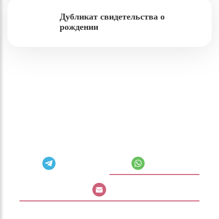
Дубликат свидетельства о
рождении
Самое время задать вопрос
Выберите удобный способ связи — перезвоним или
напишем в течение 15 минут в рабочее время (🕤
пн–пт 9:00–18:00 по Москве)
Telegram
Whatsapp
Почта