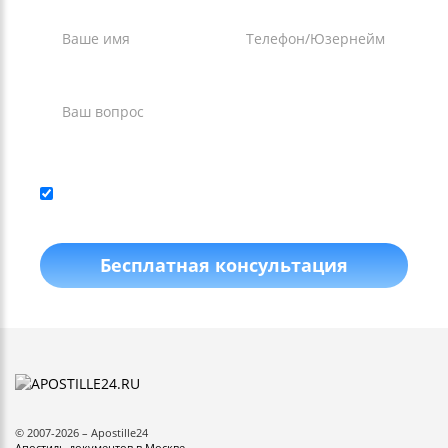
Нажимая кнопку, я даю согласие на
обработку
персональных данных
и соглашаюсь с
политикой
конфиденциальности
.
Бесплатная консультация
©
2007
-2026 –
Apostille24
Апостиль документов в Москве