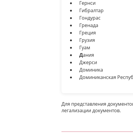
Гернси
Гибралтар
Гондурас
Гренада
Греция
Грузия
Гуам
Д
ания
Джерси
Доминика
Доминиканская Респу
Для представления документов
легализации документов.