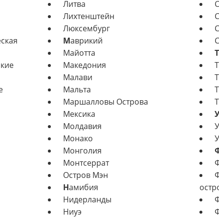
Литва
С
Лихтенштейн
С
Люксембург
С
ская
М
аврикий
С
Майотта
Т
кие
Македония
Т
Малави
Т
е
Мальта
Т
Маршалловы Острова
Т
Мексика
Молдавия
У
Монако
У
Монголия
Монтсеррат
Ф
Остров Мэн
Ф
Н
амибия
остр
Нидерланды
Ф
Ниуэ
Ф