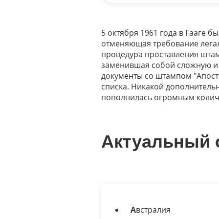
5 октября 1961 года в Гааге б
отменяющая требование лега
процедура проставления штам
заменившая собой сложную и 
документы со штампом "Апост
списка. Никакой дополнительн
пополнилась огромным количе
Актуальный с
А
встралия