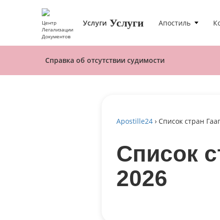
Услуги
Услуги
Апостиль
К
Центр
Легализации
Документов
Справка об отсутствии судимости
Apostille24
›
Список стран Гаа
Список с
2026