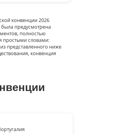
 была предусмотрена
ументов, полностью
я простыми словами:
 из представленного ниже
уществования, конвенция
онвенции
ортугалия