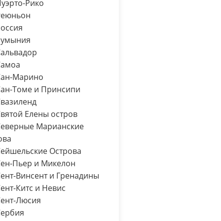
уэрто-Рико
Р
еюньон
оссия
умыния
С
альвадор
амоа
ан-Марино
ан-Томе и Принсипи
вазиленд
вятой Елены остров
еверные Марианские
ова
ейшельские Острова
ен-Пьер и Микелон
ент-Винсент и Гренадины
ент-Китс и Невис
ент-Люсия
ербия