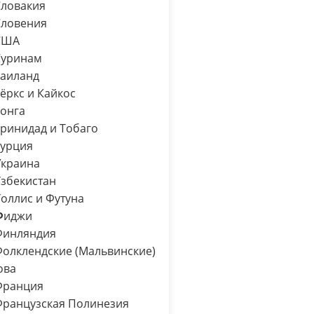
ловакия
ловения
ША
уринам
аиланд
ёркс и Кайкос
онга
ринидад и Тобаго
урция
У
краина
збекистан
оллис и Футуна
Ф
иджи
инляндия
олклендские (Мальвинские)
ова
ранция
ранцузская Полинезия