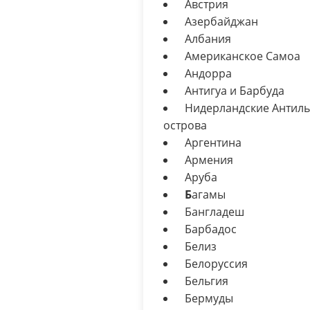
Австрия
Азербайджан
Албания
Американское Самоа
Андорра
Антигуа и Барбуда
Нидерландские Антиль
острова
Аргентина
Армения
Аруба
Б
агамы
Бангладеш
Барбадос
Белиз
Белоруссия
Бельгия
Бермуды