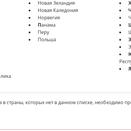
Новая Зеландия
Новая Каледония
Норвегия
Ч
П
анама
Перу
Ш
Польша
Э
Респ
блика
 в страны, которых нет в данном списке, необходимо п