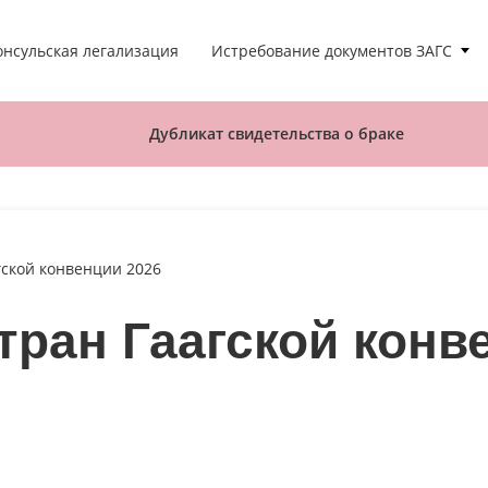
Истребование документов ЗАГС
онсульская легализация
Дубликат свидетельства о браке
гской конвенции 2026
тран Гаагской конв