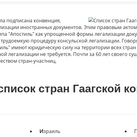
ыла подписана конвенция,
лизации иностранных документов. Этим правовым актом
па "Апостиль" как упрощенной формы легализации док
трудоемкую процедуру консульской легализации. Говор
иль" имеют юридическую силу на территории всех стран
ой легализации не требуется. Почти за 60 лет своего с
ством стран-участниц.
писок стран Гаагской к
И
зраиль
П