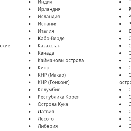
Индия
П
Ирландия
Исландия
Р
Испания
Р
Италия
К
або-Верде
С
ские
Казахстан
С
Канада
С
Каймановы острова
С
Кипр
С
КНР (Макао)
С
КНР (Гонконг)
остр
Колумбия
С
Республика Корея
С
Острова Кука
С
Л
атвия
С
Лесото
С
Либерия
С