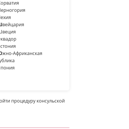
Х
орватия
Ч
ерногория
ехия
Ш
вейцария
веция
Э
квадор
стония
Ю
жно-Африканская
ублика
Я
пония
ройти процедуру консульской