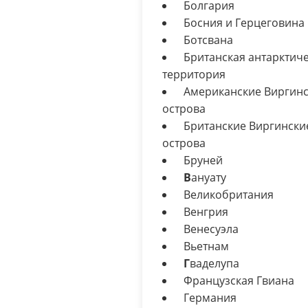
Болгария
Босния и Герцеговина
Ботсвана
Британская антарктиче
территория
Американские Виргинс
острова
Британские Виргински
острова
Бруней
В
ануату
Великобритания
Венгрия
Венесуэла
Вьетнам
Г
ваделупа
Французская Гвиана
Германия