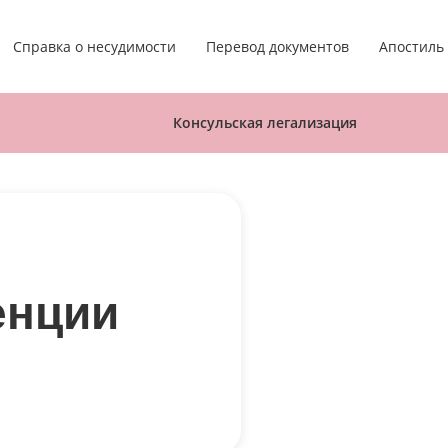
Апостиль
Справка о несудимости
Перевод документов
Консульская легализация
енции