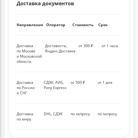
Доставка документов
Направление
Оператор
Стоимость
Срок
Доставка
Достависта,
от 300 ₽
от 1 часа
по Москве
Яндекс.Доставка
и Московской
области
Доставка
СДЭК, AVIS,
от 500 ₽
от 1 дня
по России
Pony Express
и СНГ
Доставка
DHL, СДЭК
по запросу
по запросу
по миру