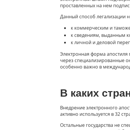
проставленных на нем подпис
Данный способ легализации н
к коммерческим и тамож
к сведениям, выданным к
к личной и деловой переп
Электронная форма апостиля 
через специализированные он
особенно важно в междунаро
В каких стра
Внедрение электронного апост
активно используется в 32 стр
Остальные государства не спе