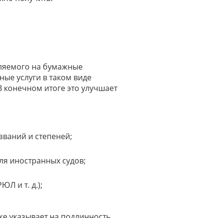
ляемого на бумажные
ные услуги в таком виде
В конечном итоге это улучшает
званий и степеней;
я иностранных судов;
Л и т. д.);
же указывает на подлинность