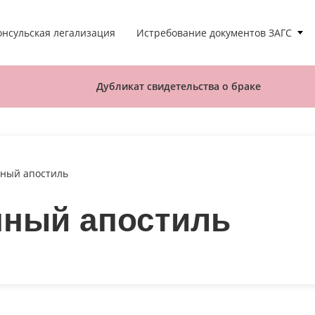
Истребование документов ЗАГС
онсульская легализация
Дубликат свидетельства о браке
ный апостиль
нный апостиль