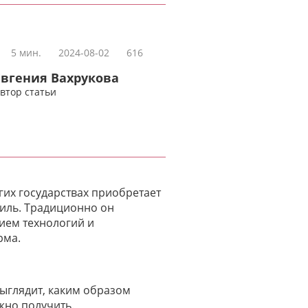
5 мин.
2024-08-02
616
Евгения Вахрукова
втор статьи
их государствах приобретает
тиль. Традиционно он
ием технологий и
рма.
выглядит, каким образом
жно получить.