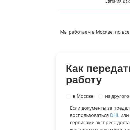
Евгения Вах
Мы работаем в Москве, по все
Как передат
работу
в Москве
из другого
Если документы за преде
воспользоваться
DHL
или
сервисами экспресс-доста
курьером из рук в руки, п