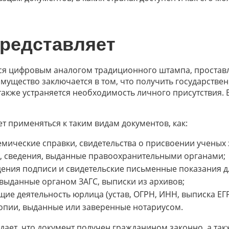
представляет
тся цифровым аналогом традиционного штампа, простав
мущество заключается в том, что получить государствен
акже устраняется необходимость личного присутствия. 
т применяться к таким видам документов, как:
емические справки, свидетельства о присвоении ученых 
, сведения, выданные правоохранительными органами;
ния подписи и свидетельские письменные показания дл
 выданные органом ЗАГС, выписки из архивов;
е деятельность юрлица (устав, ОГРН, ИНН, выписка ЕГРЮ
 копии, выданные или заверенные нотариусом.
ает, что документ получен гражданином законно, а так