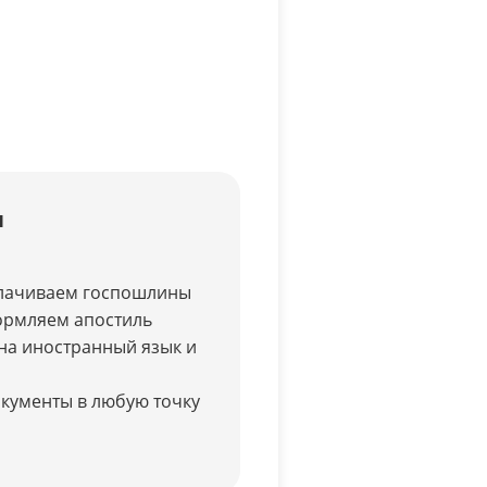
ы
лачиваем госпошлины
ормляем апостиль
на иностранный язык и
кументы в любую точку