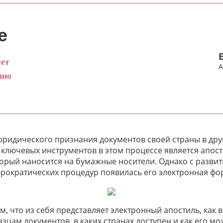
е
яет
А
пно
ридического признания документов своей страны в друг
 ключевых инструментов в этом процессе является апос
орый наносится на бумажные носители. Однако с развит
ократических процедур появилась его электронная фо
м, что из себя представляет электронный апостиль, как 
цам документов, в каких странах доступен и как его мо