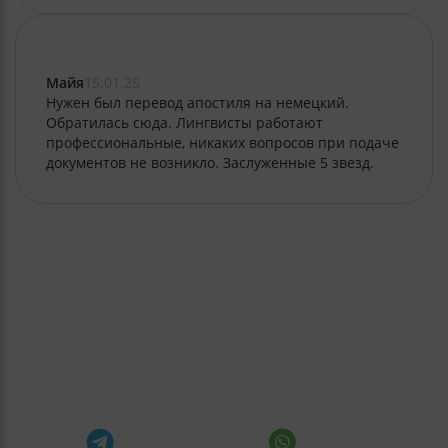
Майя
15.01.25
Нужен был перевод апостиля на немецкий.
Обратилась сюда. Лингвисты работают
профессиональные, никаких вопросов при подаче
документов не возникло. Заслуженные 5 звезд.
Самое время задать вопрос
Выберите удобный способ связи — перезвоним или
напишем в течение 15 минут в рабочее время (🕤
пн–пт 9:00–18:00 по Москве)
Telegram
Whatsapp