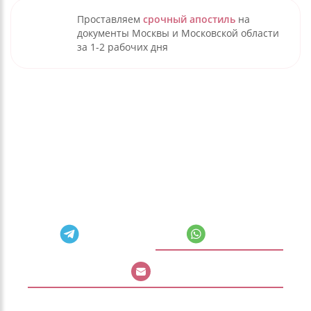
Проставляем
срочный апостиль
на
документы Москвы и Московской области
за 1-2 рабочих дня
Самое время задать вопрос
Выберите удобный способ связи — перезвоним или
напишем в течение 15 минут в рабочее время (🕤
пн–пт 9:00–18:00 по Москве)
Telegram
Whatsapp
Почта