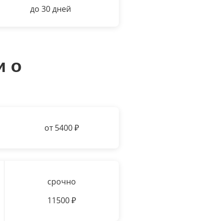
до 30 дней
и о
от 5400
₽
срочно
11500
₽