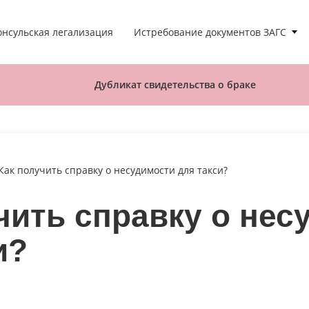
Истребование документов ЗАГС
онсульская легализация
Дубликат свидетельства о браке
Как получить справку о несудимости для такси?
чить справку о нес
и?