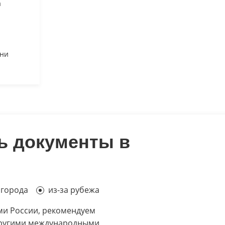
а
ени
ь документы в
 города
из-за рубежа
ми России, рекомендуем
ругими международными