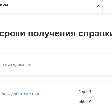
ежом
сроки получения справк
ствии судимости
6 дней
правку об отсутствии
5600
₽