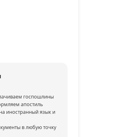
ы
лачиваем госпошлины
ормляем апостиль
на иностранный язык и
кументы в любую точку