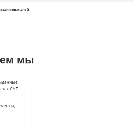
раздничных дней
аем мы
выданные
анах СНГ
ументы,