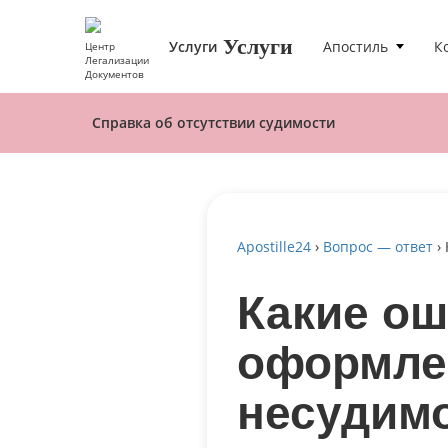
Услуги
Услуги
Апостиль
К
Центр
Легализации
Документов
Справка об отсутствии судимости
Apostille24
›
Вопрос — ответ
›
Какие ош
оформлен
несудим