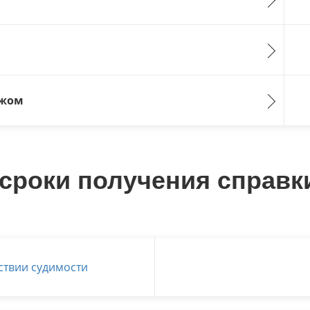
ежом
сроки получения справк
ствии судимости