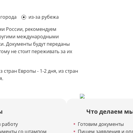
 города
из-за рубежа
ми России, рекомендуем
ругими международными
ки. Документы будут переданы
тому не стоит переживать за их
 стран Европы - 1-2 дня, из стран
я.
ы
Что делаем м
 работу
Готовим документы
кументы со штампом
Пишем заявления и оп