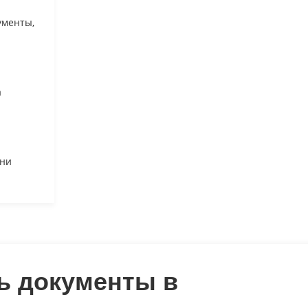
ументы,
а
ени
ь документы в