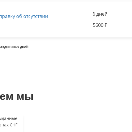
6 дней
правку об отсутствии
5600
₽
раздничных дней
аем мы
выданные
анах СНГ